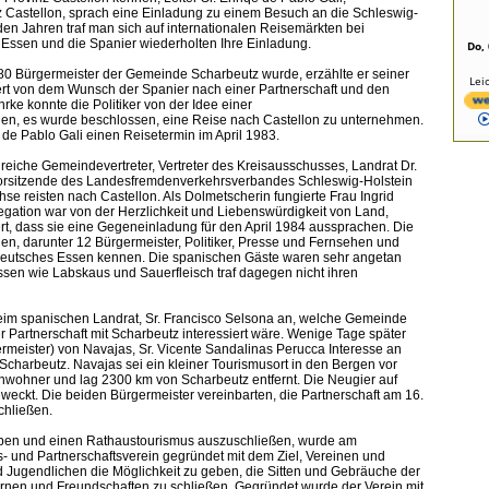
z Castellon, sprach eine Einladung zu einem Besuch an die Schleswig-
den Jahren traf man sich auf internationalen Reisemärkten bei
ssen und die Spanier wiederholten Ihre Einladung.
Do,
80 Bürgermeister der Gemeinde Scharbeutz wurde, erzählte er seiner
Lei
rt von dem Wunsch der Spanier nach einer Partnerschaft und den
ke konnte die Politiker von der Idee einer
gen, es wurde beschlossen, eine Reise nach Castellon zu unternehmen.
e de Pablo Gali einen Reisetermin im April 1983.
reiche Gemeindevertreter, Vertreter des Kreisausschusses, Landrat Dr.
orsitzende des Landesfremdenverkehrsverbandes Schleswig-Holstein
se reisten nach Castellon. Als Dolmetscherin fungierte Frau Ingrid
legation war von der Herzlichkeit und Liebenswürdigkeit von Land,
rt, dass sie eine Gegeneinladung für den April 1984 aussprachen. Die
n, darunter 12 Bürgermeister, Politiker, Presse und Fernsehen und
 deutsches Essen kennen. Die spanischen Gäste waren sehr angetan
ssen wie Labskaus und Sauerfleisch traf dagegen nicht ihren
beim spanischen Landrat, Sr. Francisco Selsona an, welche Gemeinde
r Partnerschaft mit Scharbeutz interessiert wäre. Wenige Tage später
rmeister) von Navajas, Sr. Vicente Sandalinas Perucca Interesse an
 Scharbeutz. Navajas sei ein kleiner Tourismusort in den Bergen vor
Einwohner und lag 2300 km von Scharbeutz entfernt. Die Neugier auf
eweckt. Die beiden Bürgermeister vereinbarten, die Partnerschaft am 16.
chließen.
eben und einen Rathaustourismus auszuschließen, wurde am
- und Partnerschaftsverein gegründet mit dem Ziel, Vereinen und
 Jugendlichen die Möglichkeit zu geben, die Sitten und Gebräuche der
rnen und Freundschaften zu schließen. Gegründet wurde der Verein mit