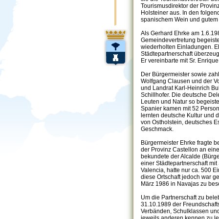
Tourismusdirektor der Provin
Holsteiner aus. In den folgen
spanischem Wein und gutem E
Als Gerhard Ehrke am 1.6.19
Gemeindevertretung begeiste
wiederholten Einladungen. Ehr
Städtepartnerschaft überzeu
Er vereinbarte mit Sr. Enriqu
Der Bürgermeister sowie zahl
Wolfgang Clausen und der V
und Landrat Karl-Heinrich Buh
Schillhofer. Die deutsche De
Leuten und Natur so begeiste
Spanier kamen mit 52 Persone
lernten deutsche Kultur und
von Ostholstein, deutsches E
Geschmack.
Bürgermeister Ehrke fragte 
der Provinz Castellon an eine
bekundete der Alcalde (Bürge
einer Städtepartnerschaft mit
Valencia, hatte nur ca. 500 
diese Ortschaft jedoch war g
März 1986 in Navajas zu bes
Um die Partnerschaft zu bel
31.10.1989 der Freundschafts
Verbänden, Schulklassen und
jeweils anderen kennen zu le