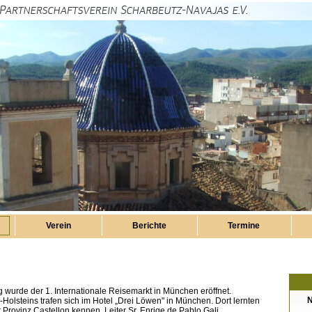
Verein
Berichte
Termine
g wurde der 1. Internationale Reisemarkt in München eröffnet.
N
Holsteins trafen sich im Hotel „Drei Löwen" in München. Dort lernten
r Provinz Castellon kennen, Leiter Sr. Enriqe de Pablo Gali,