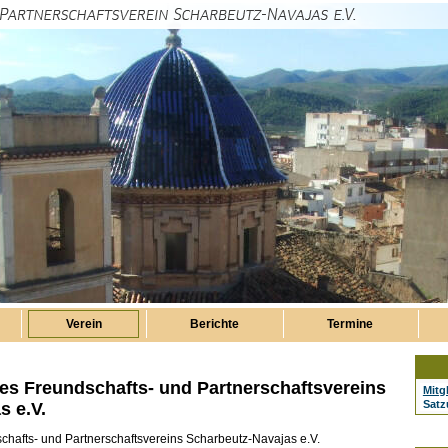
Verein
Berichte
Termine
s Freundschafts- und Partnerschaftsvereins
Mitg
Sat
s e.V.
hafts- und Partnerschaftsvereins Scharbeutz-Navajas e.V.